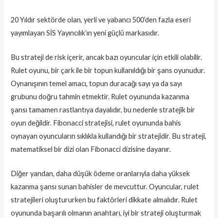
20 Yıldır sektörde olan, yerli ve yabancı 500’den fazla eseri
yayımlayan SİS Yayıncılık’ın yeni güçlü markasıdır.
Bu strateji de risk içerir, ancak bazı oyuncular için etkili olabilir.
Rulet oyunu, bir çark ile bir topun kullanıldığı bir şans oyunudur.
Oynanışının temel amacı, topun duracağı sayı ya da sayı
grubunu doğru tahmin etmektir. Rulet oyununda kazanma
şansı tamamen rastlantıya dayalıdır, bu nedenle stratejik bir
oyun değildir. Fibonacci stratejisi, rulet oyununda bahis
oynayan oyuncuların sıklıkla kullandığı bir stratejidir. Bu strateji,
matematiksel bir dizi olan Fibonacci dizisine dayanır.
Diğer yandan, daha düşük ödeme oranlarıyla daha yüksek
kazanma şansı sunan bahisler de mevcuttur. Oyuncular, rulet
stratejileri oluştururken bu faktörleri dikkate almalıdır. Rulet
oyununda başarılı olmanın anahtarı, iyi bir strateji oluşturmak