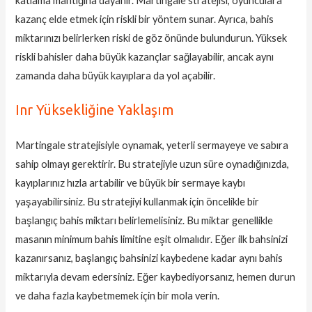
katlama mantığına dayanır. Martingale stratejisi, oyunculara
kazanç elde etmek için riskli bir yöntem sunar. Ayrıca, bahis
miktarınızı belirlerken riski de göz önünde bulundurun. Yüksek
riskli bahisler daha büyük kazançlar sağlayabilir, ancak aynı
zamanda daha büyük kayıplara da yol açabilir.
Inr Yüksekliğine Yaklaşım
Martingale stratejisiyle oynamak, yeterli sermayeye ve sabıra
sahip olmayı gerektirir. Bu stratejiyle uzun süre oynadığınızda,
kayıplarınız hızla artabilir ve büyük bir sermaye kaybı
yaşayabilirsiniz. Bu stratejiyi kullanmak için öncelikle bir
başlangıç bahis miktarı belirlemelisiniz. Bu miktar genellikle
masanın minimum bahis limitine eşit olmalıdır. Eğer ilk bahsinizi
kazanırsanız, başlangıç bahsinizi kaybedene kadar aynı bahis
miktarıyla devam edersiniz. Eğer kaybediyorsanız, hemen durun
ve daha fazla kaybetmemek için bir mola verin.