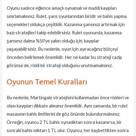
Oyunu sadece eğlence amaçlı oynamalı ve maddi kayıpları
sınırlamalısınız. Rulet, şans oyunlarından biridir ve bahis yapma
seçenekleri oldukça çeşitlidir. Kazanma şansınızı artırmak için
bazı stratejileri takip edebilirsiniz. Rulet oyununda, kazanma
şansınız daima %50’ye yakın olduğu için, kayıplar
yaşayabilirsiniz. Bu nedenle, oyun için ayıracağınız bütçeyi
önceden belirlemek önemlidir. Her ne kadar bu strateji cazip
görünse de, riskli bir strateji olduğunu unutmamalısınız.
Oyunun Temel Kuralları
Bu nedenle, Martingale stratejisini kullanmadan önce riskleri ve
olası kayıpları dikkate almanız önemlidir. Aynı zamanda, bir rulet
masasının bahis limitlerini de göz önünde bulundurmalısınız.
Örneğin, oyuncu 2 TL bahis oynadıktan sonra kazanırsa, bir
sonraki bahis miktarı 1 TL olur. Oyuncu, her kaybettikten sonra