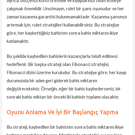
Ayrıca, bütçenizi kontrol etmek ve kayıplarınızı telafi etmeye
çalışmak önemlidir. Unutmayın, rulet bir şans oyunudur ve her
zaman kazanma garantisi bulunmamaktadır. Kazanma şansınızı
artırmak için, rulet stratejileri kullanabilirsiniz. Bu stratejiye
göre, her kaybettiğiniz bahisten sonra bahis miktarını ikiye
katlamaktır.
Bu şekilde kaybedilen bahislerin kazançlarla telafi edilmesi
hedeflenir. Bir başka strateji olan Fibonacci stratejisi,
Fibonacci dizisi üzerine kuruludur. Bu stratejiye göre, her kayıp
durumunda bir adım geri giderek bahis miktarını
değiştireceksiniz. Örneğin, eğer bir bahis kaybederseniz, bir
sonraki bahis miktarı bir önceki iki bahisin toplamı olacaktır.
Oyunu Anlama Ve İyi Bir Başlangıç Yapma
Bu strateji, kaybedilen bir bahisten sonra bahis miktarını ikiye