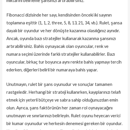
miktarını belirleme şansınızı artırabilirsiniz.
Fibonacci dizisinde her sayı, kendisinden önceki iki sayının
toplamına eşittir (1, 1, 2, three, 5, 8, 13, 21, 34, vb.). Rulet, şansa
dayalı bir oyundur ve her dönüşte kazanma olasılığınız aynıdır.
Ancak, oyunda bazı stratejiler kullanarak kazanma şansınızı
artırabilirsiniz. Bahis oynayacak olan oyuncular, renk ve
numara seçimi üzerinde farklı stratejiler kullanabilirler. Bazı
oyuncular, birkaç tur boyunca aynı renkte bahis yapmayı tercih
ederken, diğerleri belirli bir numaraya bahis yapar.
Unutmayın, rulet bir şans oyunudur ve sonuçlar tamamen
rastgeledir. Herhangi bir strateji kullanırken, kayıplarınızı telafi
etmek için yeterli bütçeye ve sabra sahip olduğunuzdan emin
olun. Ayrıca, şans faktörünün her zaman rol oynayacağını
unutmayın ve sınırlarınızı belirleyin. Rulet oyunu heyecan verici
bir kumar oyunudur ve herkesin denemesi gereken bir oyundur.